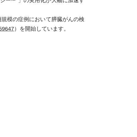
シー
」の実用化が大幅に加速す
 例規模の症例において膵臓がんの検
59647
）を開始しています。