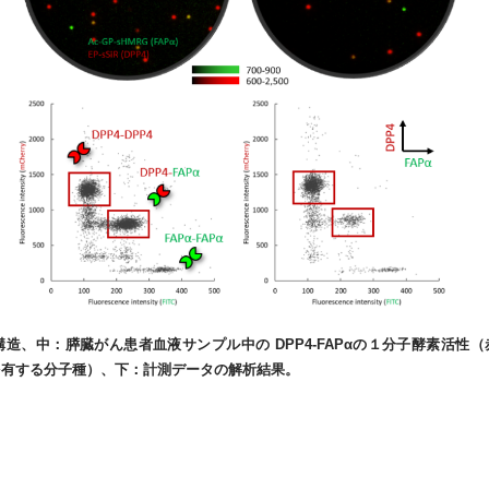
、中：膵臓がん患者血液サンプル中の DPP4-FAPαの１分子酵素活性（
活性を有する分子種）、下：計測データの解析結果。