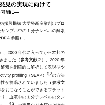
発見の実現に向けて
を可能に―
術振興機構 大学発新産業創出プロ
血液サンプル中の１分子レベルの酵素
PDF
を参照）。
）、2000 年代に入ってから本邦の
きました（
参考文献２
）。2020 年
る酵素を網羅的に解析して表現型や
注2
ity profiling（SEAP）
の方法
能性が提唱されていました（
参考文
取得をおこなうことができるプラット
なり、血液中の１分子レベルのタン
注3