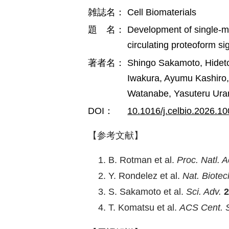
雑誌名：
Cell Biomaterials
題 名：
Development of single-mol
circulating proteoform si
著者名：
Shingo Sakamoto, Hidet
Iwakura, Ayumu Kashiro,
Watanabe, Yasuteru Ura
DOI：
10.1016/j.celbio.2026.1
【参考文献】
B. Rotman et al.
Proc. Natl. 
Y. Rondelez et al.
Nat. Biotec
S. Sakamoto et al.
Sci. Adv.
2
T. Komatsu et al.
ACS Cent. S