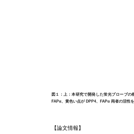
図１：上：本研究で開発した蛍光プローブの構造
FAPα、黄色い点が DPP4、FAPα 両者の
【論文情報】