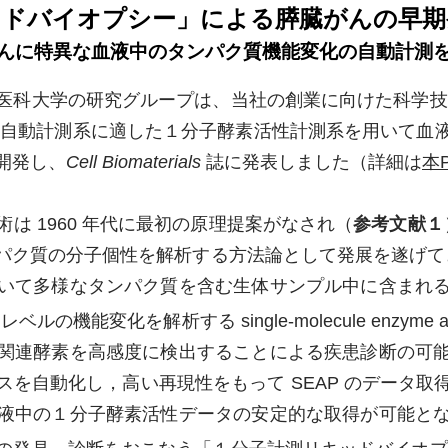
ッドバイオプシー」による膵臓がんの早期
んに特異な血液中のタンパク質機能変化の自動計測
科大学の研究グループは、当社の創業に向けた科学技
いて、自動計測系に適した１分子酵素活性計測系を用いて
開発し、
Cell Biomaterials
誌に発表しました（詳細は
本
 1960 年代に最初の原理提案がなされ（
参考文献１
パク質の分子個性を解析する方法論として発展を遂げて
いて多様なタンパク質を含む生体サンプル中に含まれ
1
レベルの機能変化を解析する single-molecule enzyme activ
関連酵素を高感度に検出することによる疾患診断の可
スを自動化し，高い再現性をもって SEAP のデータ
液中の１分子酵素活性データの安定的な取得が可能と