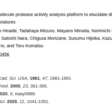
ecule protease activity analysis platform to elucidate di
gnatures
o Hiraide, Tadahaya Mizuno, Mayano Minoda, Norimichi
 Satoshi Nara, Chigusa Morizane, Susumu Hijioka, Kaz
no, and Toru Komatsu
00456
Acad. Sci. USA,
1961
,
47
, 1981-1991
hnol.
2005
,
23
, 361-365.
020
,
6
, eaay0888.
ci.
2025
,
11
, 1041-1051.